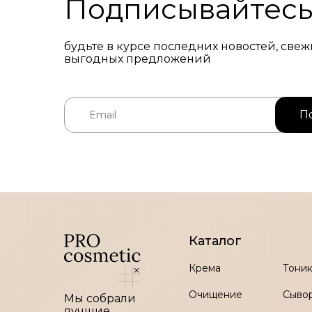
Подписывайтес
будьте в курсе последних новостей, све
выгодных предложений
Каталог
Акции и спецпредложения
Беспла
Крема
Тони
Очищение
Сыво
Мы собрали
лучшие