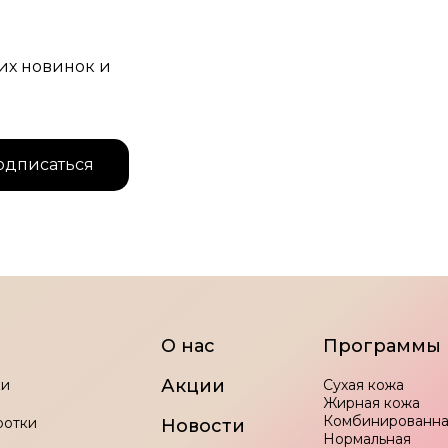
ь
жих новинок и
О нас
Программы
тная доставка от 10000
Широкий ассортимент това
Акции
ки
Сухая кожа
Жирная кожа
Комбинированна
ротки
Новости
Нормальная