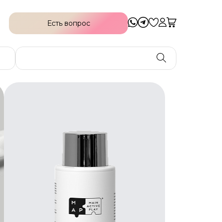
Есть вопрос
Есть вопрос
Индивидуальный
Онлайн подбор
Позаботьтесь о своей коже уже сейчас!
Получайте персональную помощь в
подборе наиболее подходящей
программы по уходу. Все, что вам нужно и
даже больше