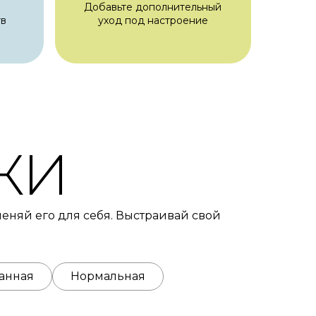
Добавьте дополнительный
тв
уход под настроение
ЖИ
еняй его для себя. Выстраивай свой
анная
Нормальная