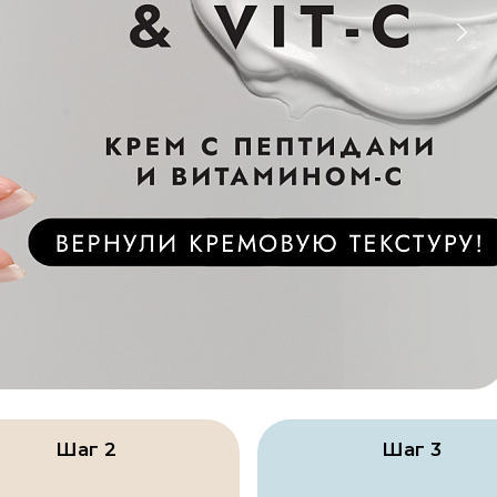
Я согласен на обработку
персональных данных
Бестселлер
RETINOL INTENSIVE
CREAM | Крем с
содержанием
ретинола и бакучиола
Шаг 2
Шаг 3