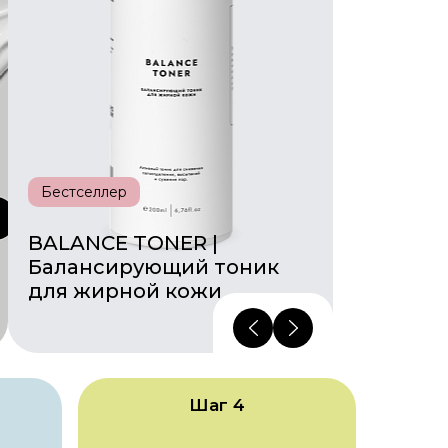
Подобрать средства
Бестселлер
Бестсел
BALANCE TONER |
RETINO
Балансирующий тоник
Крем 
для жирной кожи
ретин
Шаг 4