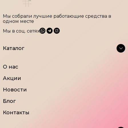
Мы собрали лучшие работающие средства в
одном месте
Мы в соц. сетях
Каталог
Крема
Тоники
О нас
Очищение
Сыворотки
Акции
Маски и
Средства для век
пилинги
Новости
Блог
Контакты
Бесплатная
Широкий
Новинки и
Акции и
доставка от
ассортимент
обновление